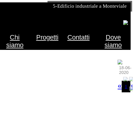
5-Edificio industriale a Monteviale
Chi
Progetti
Contatti
Dove
siamo
siamo
18-06-
2020
«
1