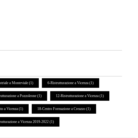
striale a Monteviale (1)
6-Ristrutturazione a Vicenza (1)
rutturazione a Pozzoleone (1)
12-Ristrutturazione a Vicenza (1)
o a Vicenza (1)
18-Centro Formazione a Creazzo (1)
trutturazione a Vicenza 2019-2022 (1)