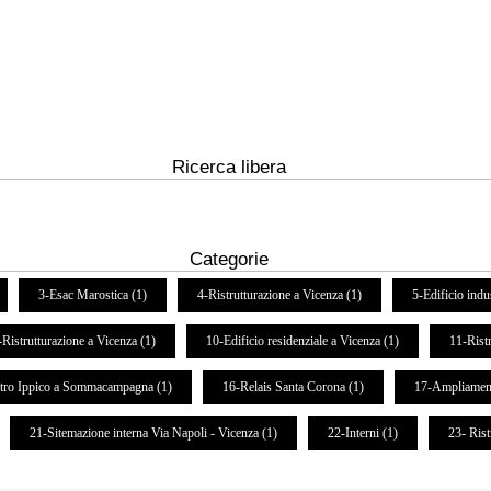
Ricerca libera
Categorie
3-Esac Marostica (1)
4-Ristrutturazione a Vicenza (1)
5-Edificio indu
-Ristrutturazione a Vicenza (1)
10-Edificio residenziale a Vicenza (1)
11-Rist
tro Ippico a Sommacampagna (1)
16-Relais Santa Corona (1)
17-Ampliament
21-Sitemazione interna Via Napoli - Vicenza (1)
22-Interni (1)
23- Ris