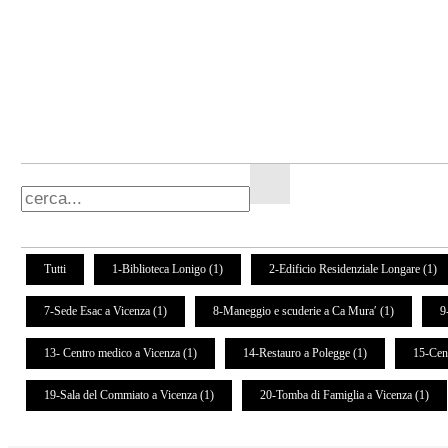
Tutti
1-Biblioteca Lonigo (1)
2-Edificio Residenziale Longare (1)
7-Sede Esac a Vicenza (1)
8-Maneggio e scuderie a Ca Mura′ (1)
9
13- Centro medico a Vicenza (1)
14-Restauro a Polegge (1)
15-Cen
19-Sala del Commiato a Vicenza (1)
20-Tomba di Famiglia a Vicenza (1)